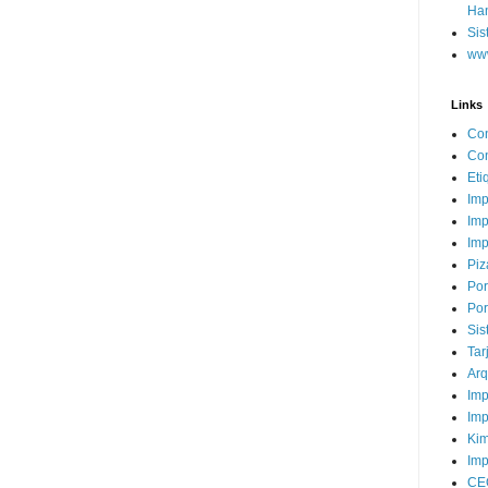
Ha
Sis
www
Links
Con
Con
Eti
Imp
Imp
Imp
Piz
Por
Por
Sis
Tar
Arq
Imp
Imp
Kim
Imp
CE