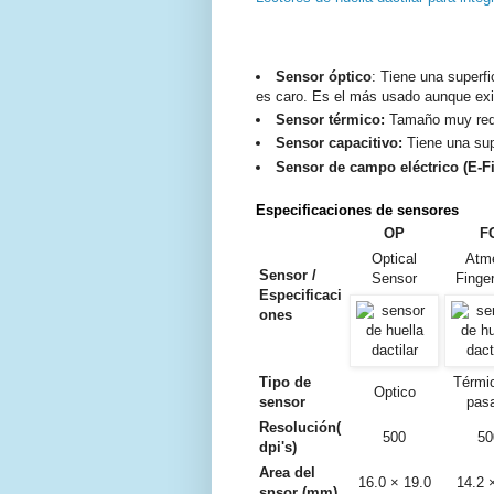
Sensor óptico
: Tiene una superf
es caro. Es el más usado aunque exis
Sensor térmico:
Tamaño muy redu
Sensor capacitivo:
Tiene una sup
Sensor de campo eléctrico (E-Fi
Especificacion
es de sensores
OP
F
Optical
Atme
Sensor /
Sensor
Finge
Especificaci
ones
Tipo de
Térmi
Optico
sensor
pas
Resolución(
500
50
dpi's)
Area del
16.0 × 19.0
14.2 
snsor (mm)