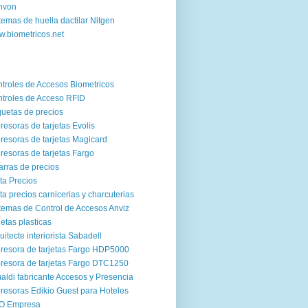
nvon
temas de huella dactilar Nitgen
.biometricos.net
troles de Accesos Biometricos
troles de Acceso RFID
quetas de precios
resoras de tarjetas Evolis
resoras de tarjetas Magicard
resoras de tarjetas Fargo
arras de precios
ta Precios
ta precios carnicerias y charcuterias
temas de Control de Accesos Anviz
jetas plasticas
uitecte interiorista Sabadell
resora de tarjetas Fargo HDP5000
resora de tarjetas Fargo DTC1250
aldi fabricante Accesos y Presencia
resoras Edikio Guest para Hoteles
O Empresa