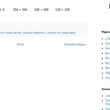
× 8
256 × 360
208 × 288
128 × 128
Página
es huella dactilar
,
Glosario Biometria
,
Lectores de huella digital
¿Qu
Qué
Inicio
Entrada antigua
Ven
Bio
Bio
Bio
Bio
Pág
Ace
Siste
Lec
Ter
Pr
Ter