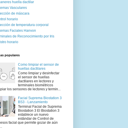
aneres huella dactilar
temas Vasculares
ección de máscara
trol horario
ección de temperatura corporal
temas Faciales Hanvon
minales de Reconocimiento por Iris
istro horario
das populares
Como limpiar el sensor de
huellas dactilares
Como limpiar y desinfectar
el sensor de huellas
dactilares en lectores y
terminales biométricos
piar los sensores de lectores y termin...
Facial Suprema Biostation 3
BS3 - Lanzamiento
Terminal Facial de Suprema
Biostation 3 El Biostation 3
establece un nuevo
estándar de Control de
esos facial que permite gozar de aún
..