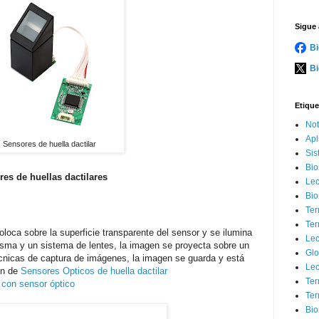
Sigue 
Bi
Bi
Etique
Not
Apl
Sensores de huella dactilar
Sis
Bio
res de huellas dactilares
Lec
Bio
Ter
Ter
loca sobre la superficie transparente del sensor y se ilumina
Lec
risma y un sistema de lentes, la imagen se proyecta sobre un
Glo
icas de captura de imágenes, la imagen se guarda y está
Lec
ón de
Sensores Opticos de huella dactilar
Ter
s con sensor óptico
Ter
Bio