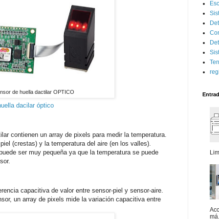
Esc
Sis
Det
Con
Det
Sis
Ter
reg
nsor de huella dactilar OPTICO
Entra
uella dacilar óptico
lar contienen un array de pixels para medir la temperatura.
iel (crestas) y la temperatura del aire (en los valles).
 puede ser muy pequeña ya que la temperatura se puede
Lim
sor.
rencia capacitiva de valor entre sensor-piel y sensor-aire.
or, un array de pixels mide la variación capacitiva entre
Acc
má.