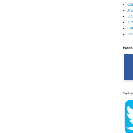
Con
Anv
Bio
Kim
Con
Sto
Faceb
Twitte