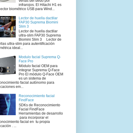
venas del dedo por
infrarojos. El Hitachi H1 es
lector biométrico USB para Wind...
Lector de huella dactilar
FAP30 Suprema Biomini
Slim 3
Lector de huella dactilar
ultra-slim FAP30 Suprema
Biomini Slim 3 Lector de
llas ultra-slim para autentificación
métrica ideal...
Modulo facial Suprema Q-
Face Pro
Módulo facial OEM para
integrar Suprema Q-Face
Pro El módulo Q-Face OEM
es un sistema de
onocimiento facial autónomo para
icaciones em...
Reconocimiento facial
FindFace
SDKs de Reconocimiento
Facial FindFace
Herramientas de desarrollo
para incorporar el
onocimiento facial en tu propia
cación . ...