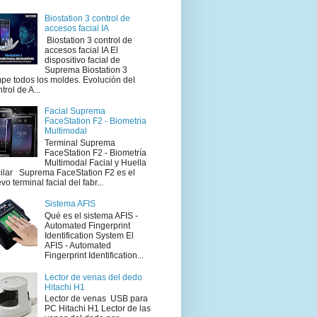
Biostation 3 control de
accesos facial IA
Biostation 3 control de
accesos facial IA El
dispositivo facial de
Suprema Biostation 3
pe todos los moldes. Evolución del
trol de A...
Facial Suprema
FaceStation F2 - Biometria
Multimodal
Terminal Suprema
FaceStation F2 - Biometría
Multimodal Facial y Huella
ilar Suprema FaceStation F2 es el
vo terminal facial del fabr...
Sistema AFIS
Qué es el sistema AFIS -
Automated Fingerprint
Identification System El
AFIS - Automated
Fingerprint Identification...
Lector de venas del dedo
Hitachi H1
Lector de venas USB para
PC Hitachi H1 Lector de las