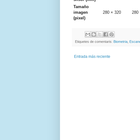
Tamaño
imagen
280 × 320
280 
(pixel)
Etiquetes de comentaris:
Biometria
,
Escaner
Entrada más reciente