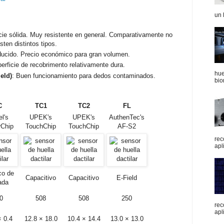
un 
icie sólida. Muy resistente en general. Comparativamente no
ten distintos tipos.
cido. Precio económico para gran volumen.
erficie de recobrimento relativamente dura.
hue
eld)
: Buen funcionamiento para dedos contaminados.
bio
C
TC1
TC2
FL
l's
UPEK's
UPEK's
AuthenTec's
rChip
TouchChip
TouchChip
AF-S2
rec
apl
co de
Capacitivo
Capacitivo
E-Field
ada
0
508
508
250
rec
apli
× 0.4
12.8 × 18.0
10.4 × 14.4
13.0 × 13.0