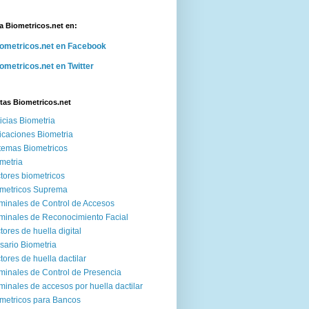
a Biometricos.net en:
ometricos.net en Facebook
ometricos.net en Twitter
tas Biometricos.net
icias Biometria
icaciones Biometria
temas Biometricos
metria
tores biometricos
metricos Suprema
minales de Control de Accesos
minales de Reconocimiento Facial
tores de huella digital
sario Biometria
tores de huella dactilar
minales de Control de Presencia
minales de accesos por huella dactilar
metricos para Bancos