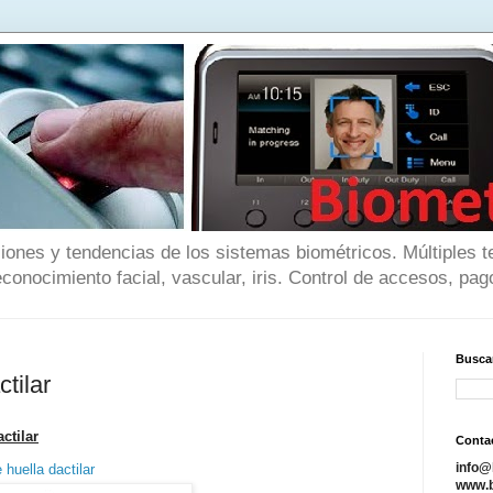
iones y tendencias de los sistemas biométricos. Múltiples t
reconocimiento facial, vascular, iris. Control de accesos, pago
Buscar
tilar
ctilar
Conta
info@
 huella dactilar
www.b