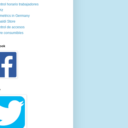
trol horario trabajadores
iz
metrics in Germany
aldi Store
trol de accesos
re consumibles
ook
r