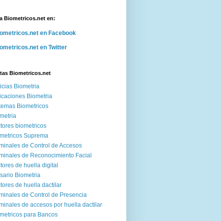
a Biometricos.net en:
ometricos.net en Facebook
ometricos.net en Twitter
tas Biometricos.net
icias Biometria
icaciones Biometria
temas Biometricos
metria
tores biometricos
metricos Suprema
minales de Control de Accesos
minales de Reconocimiento Facial
tores de huella digital
sario Biometria
tores de huella dactilar
minales de Control de Presencia
minales de accesos por huella dactilar
metricos para Bancos