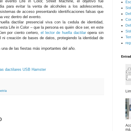
el evento Life in Color, Street Machine, el objetivo fue
Esc
ia para evitar la venta de alcoholes a los adolescentes,
Sis
 sistemas de acceso presentando identificaciones falsas que
Det
na vez dentro del evento.
Con
ella dactilar presencial viva con la cedula de identidad,
Det
iesta Life in Color – que la persona es quién dice ser, en este
Sis
en por ciento certero,
el lector de huella dactilar
opera sin
Ter
 ni creación de bases de datos, protegiendo la identidad de
reg
 una de las fiestas más importantes del año.
Entra
las dactilares USB Hamster
etria
Lim
o
Acc
má.