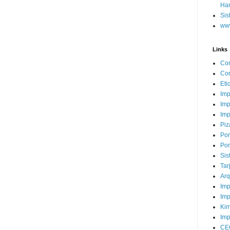
Ha
Sis
www
Links
Con
Con
Eti
Imp
Imp
Imp
Piz
Por
Por
Sis
Tar
Arq
Imp
Imp
Kim
Imp
CE