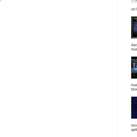
un 
dac
nue
hue
bio
rec
apli