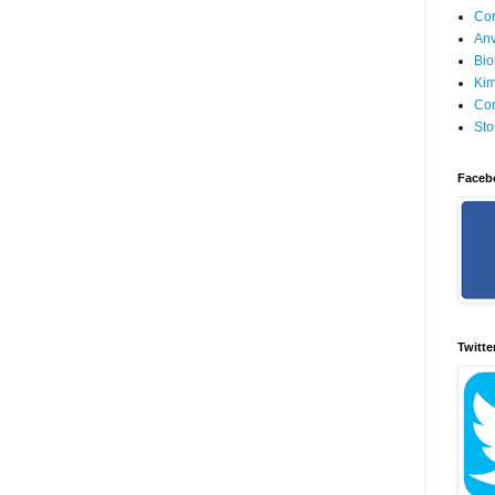
Con
Anv
Bio
Kim
Con
Sto
Faceb
Twitte