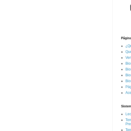
Página
¿Qu
Qué
Ven
Bio
Bio
Bio
Bio
Pág
Ace
Siste
Lec
Ter
Pr
Ter