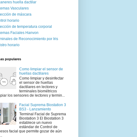
aneres huella dactilar
temas Vasculares
ección de máscara
trol horario
ección de temperatura corporal
temas Faciales Hanvon
minales de Reconocimiento por Iris
istro horario
das populares
Como limpiar el sensor de
huellas dactilares
Como limpiar y desinfectar
el sensor de huellas
dactilares en lectores y
terminales biométricos
piar los sensores de lectores y termin...
Facial Suprema Biostation 3
BS3 - Lanzamiento
Terminal Facial de Suprema
Biostation 3 El Biostation 3
establece un nuevo
estándar de Control de
esos facial que permite gozar de aún
..