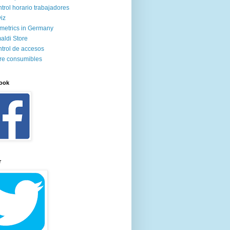
trol horario trabajadores
iz
metrics in Germany
aldi Store
trol de accesos
re consumibles
ook
r