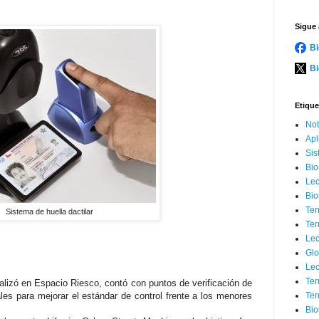
Sigue 
Bi
Bi
Etique
Not
Apl
Sis
Bio
Lec
Bio
Ter
Sistema de huella dactilar
Ter
Lec
Glo
Lec
Ter
ealizó en Espacio Riesco, contó con puntos de verificación de
ales para mejorar el estándar de control frente a los menores
Ter
Bio