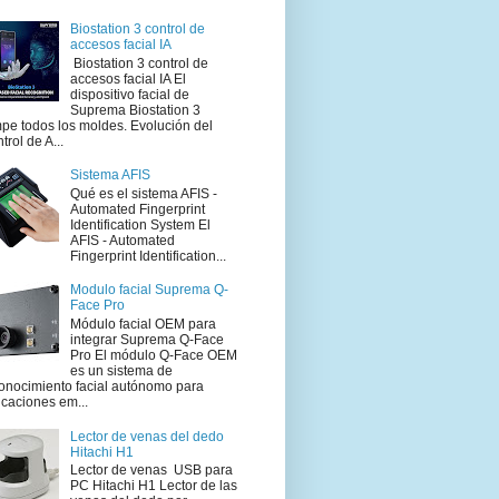
Biostation 3 control de
accesos facial IA
Biostation 3 control de
accesos facial IA El
dispositivo facial de
Suprema Biostation 3
pe todos los moldes. Evolución del
trol de A...
Sistema AFIS
Qué es el sistema AFIS -
Automated Fingerprint
Identification System El
AFIS - Automated
Fingerprint Identification...
Modulo facial Suprema Q-
Face Pro
Módulo facial OEM para
integrar Suprema Q-Face
Pro El módulo Q-Face OEM
es un sistema de
onocimiento facial autónomo para
icaciones em...
Lector de venas del dedo
Hitachi H1
Lector de venas USB para
PC Hitachi H1 Lector de las