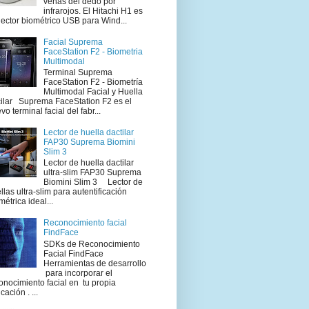
venas del dedo por
infrarojos. El Hitachi H1 es
lector biométrico USB para Wind...
Facial Suprema
FaceStation F2 - Biometria
Multimodal
Terminal Suprema
FaceStation F2 - Biometría
Multimodal Facial y Huella
ilar Suprema FaceStation F2 es el
vo terminal facial del fabr...
Lector de huella dactilar
FAP30 Suprema Biomini
Slim 3
Lector de huella dactilar
ultra-slim FAP30 Suprema
Biomini Slim 3 Lector de
llas ultra-slim para autentificación
métrica ideal...
Reconocimiento facial
FindFace
SDKs de Reconocimiento
Facial FindFace
Herramientas de desarrollo
para incorporar el
onocimiento facial en tu propia
cación . ...