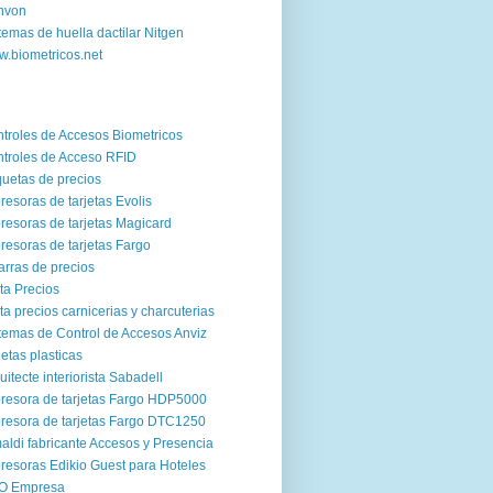
nvon
temas de huella dactilar Nitgen
.biometricos.net
troles de Accesos Biometricos
troles de Acceso RFID
quetas de precios
resoras de tarjetas Evolis
resoras de tarjetas Magicard
resoras de tarjetas Fargo
arras de precios
ta Precios
ta precios carnicerias y charcuterias
temas de Control de Accesos Anviz
jetas plasticas
uitecte interiorista Sabadell
resora de tarjetas Fargo HDP5000
resora de tarjetas Fargo DTC1250
aldi fabricante Accesos y Presencia
resoras Edikio Guest para Hoteles
O Empresa