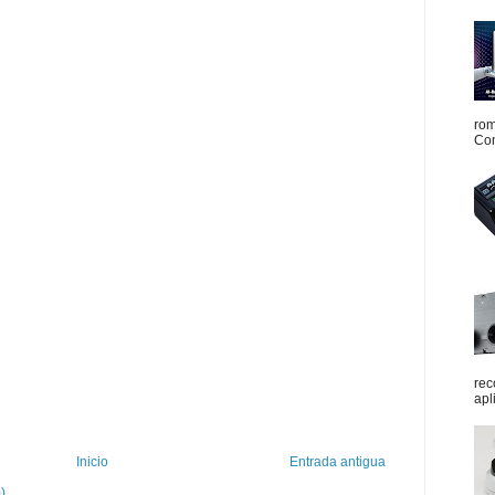
rom
Con
rec
apl
Inicio
Entrada antigua
)