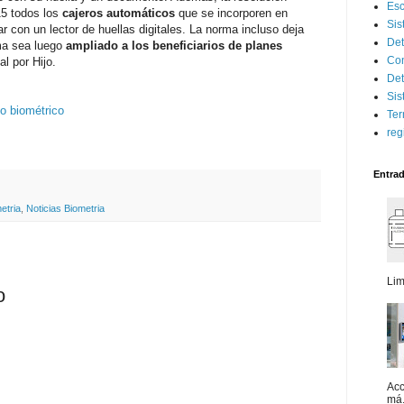
Esc
15 todos los
cajeros automáticos
que se incorporen en
Sis
ar con un lector de huellas digitales. La norma incluso deja
Det
ema sea luego
ampliado a los beneficiarios de planes
Con
l por Hijo.
Det
Sis
o biométrico
Ter
reg
Entra
etria
,
Noticias Biometria
Lim
o
Acc
má.