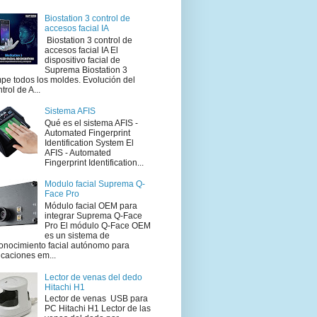
Biostation 3 control de
accesos facial IA
Biostation 3 control de
accesos facial IA El
dispositivo facial de
Suprema Biostation 3
pe todos los moldes. Evolución del
trol de A...
Sistema AFIS
Qué es el sistema AFIS -
Automated Fingerprint
Identification System El
AFIS - Automated
Fingerprint Identification...
Modulo facial Suprema Q-
Face Pro
Módulo facial OEM para
integrar Suprema Q-Face
Pro El módulo Q-Face OEM
es un sistema de
onocimiento facial autónomo para
icaciones em...
Lector de venas del dedo
Hitachi H1
Lector de venas USB para
PC Hitachi H1 Lector de las