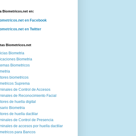
a Biometricos.net en:
ometricos.net en Facebook
ometricos.net en Twitter
tas Biometricos.net
icias Biometria
icaciones Biometria
temas Biometricos
metria
tores biometricos
metricos Suprema
minales de Control de Accesos
minales de Reconocimiento Facial
tores de huella digital
sario Biometria
tores de huella dactilar
minales de Control de Presencia
minales de accesos por huella dactilar
metricos para Bancos