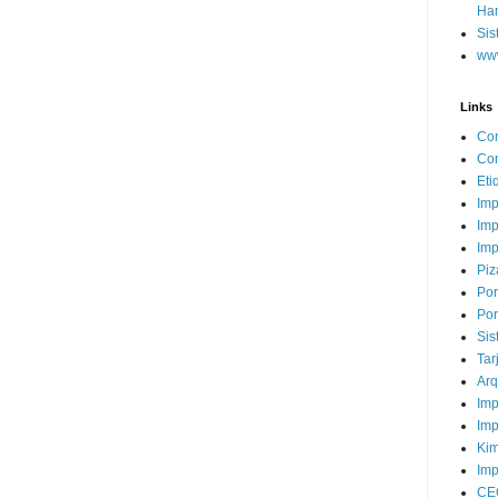
Ha
Sis
www
Links
Con
Con
Eti
Imp
Imp
Imp
Piz
Por
Por
Sis
Tar
Arq
Imp
Imp
Kim
Imp
CE