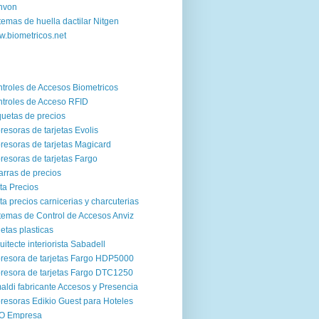
nvon
temas de huella dactilar Nitgen
.biometricos.net
troles de Accesos Biometricos
troles de Acceso RFID
quetas de precios
resoras de tarjetas Evolis
resoras de tarjetas Magicard
resoras de tarjetas Fargo
arras de precios
ta Precios
ta precios carnicerias y charcuterias
temas de Control de Accesos Anviz
jetas plasticas
uitecte interiorista Sabadell
resora de tarjetas Fargo HDP5000
resora de tarjetas Fargo DTC1250
aldi fabricante Accesos y Presencia
resoras Edikio Guest para Hoteles
O Empresa