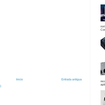
rom
Con
Inicio
Entrada antigua
rec
apl
)