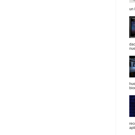
un 
dac
nue
hue
bio
rec
apli