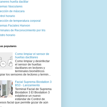
aneres huella dactilar
temas Vasculares
ección de máscara
trol horario
ección de temperatura corporal
temas Faciales Hanvon
minales de Reconocimiento por Iris
istro horario
das populares
Como limpiar el sensor de
huellas dactilares
Como limpiar y desinfectar
el sensor de huellas
dactilares en lectores y
terminales biométricos
piar los sensores de lectores y termin...
Facial Suprema Biostation 3
BS3 - Lanzamiento
Terminal Facial de Suprema
Biostation 3 El Biostation 3
establece un nuevo
estándar de Control de
esos facial que permite gozar de aún
..