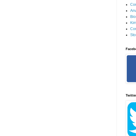
Con
Anv
Bio
Kim
Con
Sto
Faceb
Twitte