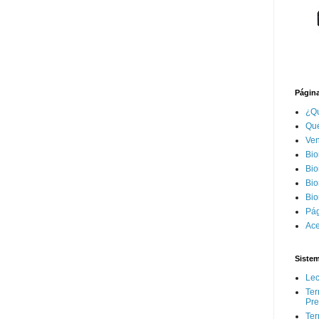
Página
¿Qu
Qué
Ven
Bio
Bio
Bio
Bio
Pág
Ace
Siste
Lec
Ter
Pr
Ter