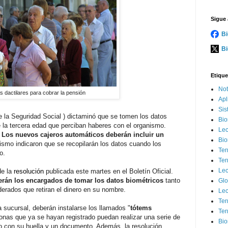
Sigue 
Bi
Bi
Etique
Not
s dactilares para cobrar la pensión
Apl
Sis
 la Seguridad Social ) dictaminó que se tomen los datos
Bio
 la tercera edad que perciban haberes con el organismo.
Lec
.
Los nuevos cajeros automáticos deberán incluir un
Bio
ismo indicaron que se recopilarán los datos cuando los
Ter
o.
Ter
Lec
e la
resolución
publicada este martes en el Boletín Oficial.
rán los encargados de tomar los datos biométricos
tanto
Glo
derados que retiran el dinero en su nombre.
Lec
Ter
 sucursal, deberán instalarse los llamados "
tótems
Ter
onas que ya se hayan registrado puedan realizar una serie de
Bio
do con su huella y un documento. Además, la resolución