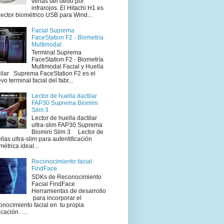
venas del dedo por
infrarojos. El Hitachi H1 es
lector biométrico USB para Wind...
Facial Suprema
FaceStation F2 - Biometria
Multimodal
Terminal Suprema
FaceStation F2 - Biometría
Multimodal Facial y Huella
ilar Suprema FaceStation F2 es el
vo terminal facial del fabr...
Lector de huella dactilar
FAP30 Suprema Biomini
Slim 3
Lector de huella dactilar
ultra-slim FAP30 Suprema
Biomini Slim 3 Lector de
llas ultra-slim para autentificación
métrica ideal...
Reconocimiento facial
FindFace
SDKs de Reconocimiento
Facial FindFace
Herramientas de desarrollo
para incorporar el
onocimiento facial en tu propia
cación . ...