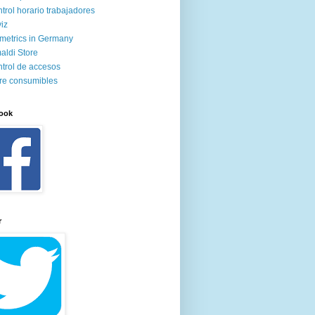
trol horario trabajadores
iz
metrics in Germany
aldi Store
trol de accesos
re consumibles
ook
r