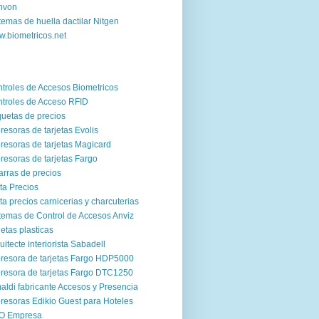
nvon
temas de huella dactilar Nitgen
.biometricos.net
troles de Accesos Biometricos
troles de Acceso RFID
quetas de precios
resoras de tarjetas Evolis
resoras de tarjetas Magicard
resoras de tarjetas Fargo
arras de precios
ta Precios
ta precios carnicerias y charcuterias
temas de Control de Accesos Anviz
jetas plasticas
uitecte interiorista Sabadell
resora de tarjetas Fargo HDP5000
resora de tarjetas Fargo DTC1250
aldi fabricante Accesos y Presencia
resoras Edikio Guest para Hoteles
O Empresa