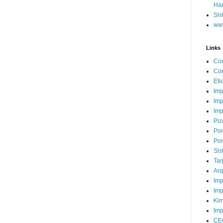
Ha
Sis
www
Links
Con
Con
Eti
Imp
Imp
Imp
Piz
Por
Por
Sis
Tar
Arq
Imp
Imp
Kim
Imp
CE