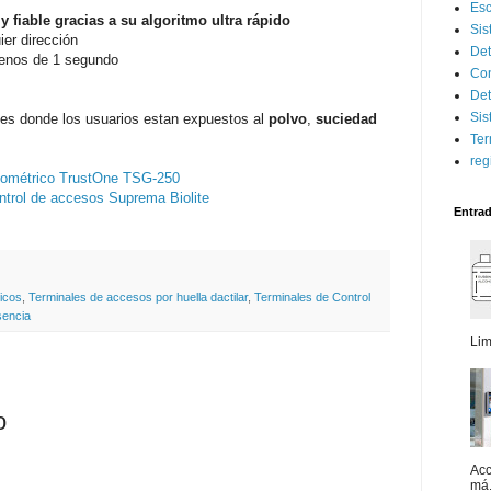
Esc
 fiable gracias a su algoritmo ultra rápido
Sis
ier dirección
Det
menos de 1 segundo
Con
Det
Sis
es donde los usuarios estan expuestos al
polvo
,
suciedad
Ter
reg
iométrico TrustOne TSG-250
ntrol de accesos Suprema Biolite
Entra
icos
,
Terminales de accesos por huella dactilar
,
Terminales de Control
sencia
Lim
o
Acc
má.