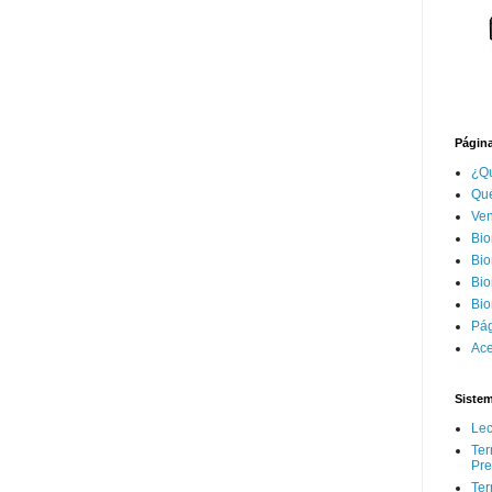
Página
¿Qu
Qué
Ven
Bio
Bio
Bio
Bio
Pág
Ace
Siste
Lec
Ter
Pr
Ter