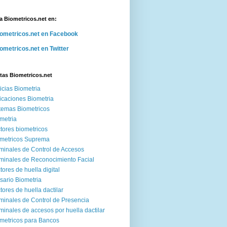
a Biometricos.net en:
ometricos.net en Facebook
ometricos.net en Twitter
tas Biometricos.net
icias Biometria
icaciones Biometria
temas Biometricos
metria
tores biometricos
metricos Suprema
minales de Control de Accesos
minales de Reconocimiento Facial
tores de huella digital
sario Biometria
tores de huella dactilar
minales de Control de Presencia
minales de accesos por huella dactilar
metricos para Bancos