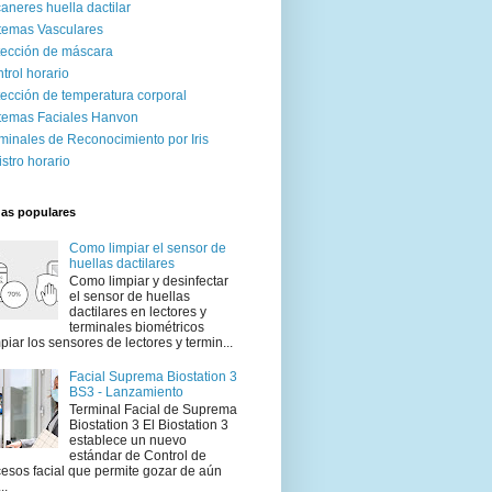
aneres huella dactilar
temas Vasculares
ección de máscara
trol horario
ección de temperatura corporal
temas Faciales Hanvon
minales de Reconocimiento por Iris
istro horario
das populares
Como limpiar el sensor de
huellas dactilares
Como limpiar y desinfectar
el sensor de huellas
dactilares en lectores y
terminales biométricos
piar los sensores de lectores y termin...
Facial Suprema Biostation 3
BS3 - Lanzamiento
Terminal Facial de Suprema
Biostation 3 El Biostation 3
establece un nuevo
estándar de Control de
esos facial que permite gozar de aún
..