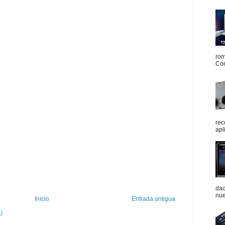
rom
Con
rec
apl
dac
nue
Inicio
Entrada antigua
)