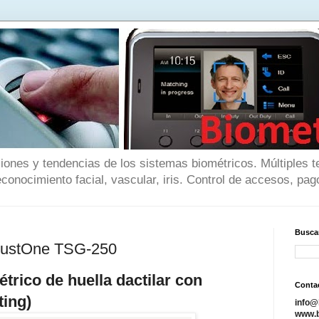
iones y tendencias de los sistemas biométricos. Múltiples t
reconocimiento facial, vascular, iris. Control de accesos, pago
Buscar
TrustOne TSG-250
trico de huella dactilar con
Conta
ting)
info@
www.b