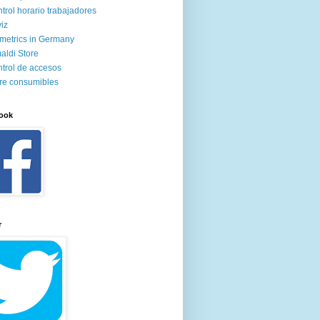
trol horario trabajadores
iz
metrics in Germany
aldi Store
trol de accesos
re consumibles
ook
r