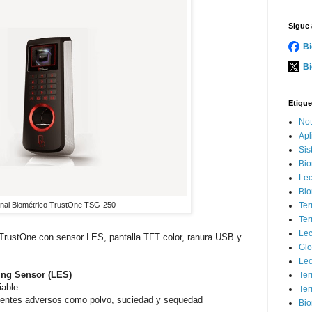
Sigue 
Bi
Bi
Etique
Not
Apl
Sis
Bio
Lec
Bio
nal Biométrico TrustOne TSG-250
Ter
Ter
Lec
 TrustOne con sensor LES, pantalla TFT color, ranura USB y
Glo
Lec
ing Sensor (LES)
Ter
iable
Ter
mbientes adversos como polvo, suciedad y sequedad
Bio