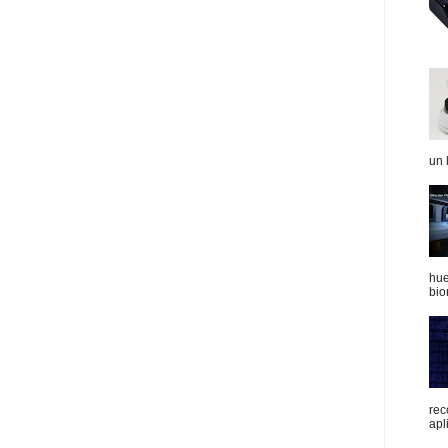
un 
hue
bio
rec
apli