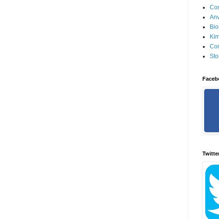
Con
Anv
Bio
Kim
Con
Sto
Faceb
Twitte