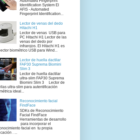
Automated Fingerprint
Identification System El
AFIS - Automated
Fingerprint Identification...
Lector de venas del dedo
Hitachi H1
Lector de venas USB para
PC Hitachi H1 Lector de las
venas del dedo por
infrarojos. El Hitachi H1 es
lector biométrico USB para Wind...
Lector de huella dactilar
FAP30 Suprema Biomini
Slim 3
Lector de huella dactilar
ultra-slim FAP30 Suprema
Biomini Slim 3 Lector de
llas ultra-slim para autentificación
métrica ideal...
Reconocimiento facial
FindFace
SDKs de Reconocimiento
Facial FindFace
Herramientas de desarrollo
para incorporar el
onocimiento facial en tu propia
cación . ...